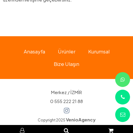
Anasayfa
Ürünler
Kurumsal
Bize Ulaşın
Merkez / İZMİR
0 555 222 21 88
VenioAgency
Copyright 2025
Çerezler Politikası
-
Kişisel Verilerin Korunması Kanunu